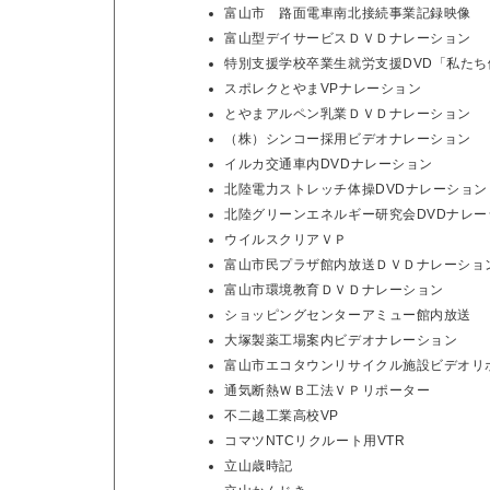
富山市 路面電車南北接続事業記録映像
富山型デイサービスＤＶＤナレーション
特別支援学校卒業生就労支援DVD「私た
スポレクとやまVPナレーション
とやまアルペン乳業ＤＶＤナレーション
（株）シンコー採用ビデオナレーション
イルカ交通車内DVDナレーション
北陸電力ストレッチ体操DVDナレーション
北陸グリーンエネルギー研究会DVDナレー
ウイルスクリアＶＰ
富山市民プラザ館内放送ＤＶＤナレーショ
富山市環境教育ＤＶＤナレーション
ショッピングセンターアミュー館内放送
大塚製薬工場案内ビデオナレーション
富山市エコタウンリサイクル施設ビデオリ
通気断熱ＷＢ工法ＶＰリポーター
不二越工業高校VP
コマツNTCリクルート用VTR
立山歳時記