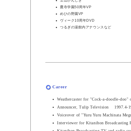
立山かんじき
鷹寺学園50周年VP
めひの野園VP
ヴィーク10周年DVD
つるぎの湯館内アナウンスなど
Career
Weathercaster for "Cock-a-doodle-doo
Announcer, Tulip Television 1997.4-1
Voiceover of "Yuru Yuru Machinata M
Interviewer for Kitanihon Broadcasti
Kitanihon Broadcasting TV and radio 