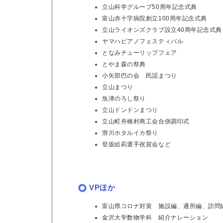
立山科学グループ50周年記念式典
富山赤十字病院創立100周年記念式典
立山ライオンズクラブ設立40周年記念式典
ヤマハピアノフェスティバル
となみチューリップフェア
とやま森の祭典
小矢部巴の会 民謡まつり
立山まつり
魚津のろし祭り
立山ドンドンまつり
立山町舟橋村商工会合併調印式
滑川ホタルイカ祭り
登坂絵莉選手祝賀会など
VPほか
富山県コロナ対策 施設編、通所編、訪問
金沢大学数物学科 紹介ナレーション