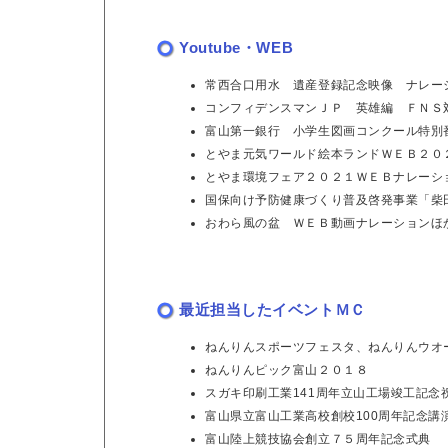
Youtube・WEB
常西合口用水 遺産登録記念映像 ナレー
コンフィデンスマンＪＰ 英雄編 ＦＮＳ
富山第一銀行 小学生図画コンクール特別
とやま元気ワールド絵本ランドＷＥＢ２０
とやま環境フェア２０２１ＷＥＢナレーシ
国保向け予防健康づくり普及啓発事業「柴
おわら風の盆 ＷＥＢ動画ナレーションほ
最近担当したイベントＭＣ
ねんりんスポーツフェスタ、ねんりんウオ
ねんりんピック富山２０１８
スガキ印刷工業141周年立山工場竣工記念
富山県立富山工業高校創校100周年記念講
富山陸上競技協会創立７５周年記念式典