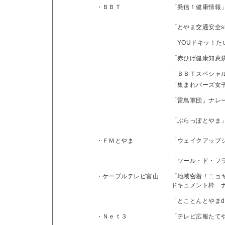
・ＢＢＴ
「発信！健康情報
「とやま交通安全s
「YOUドキッ！
「赤ひげ健康知恵
「ＢＢＴスペシャ
「集まれバーズ女
「雷鳥軍団」ナレ
「ぶらっぽとやま
・ＦＭとやま
「ウェイクアップ
「ツール・ド・フ
・ケーブルテレビ富山
「地域密着！ニョキ
ドキュメント枠 
「とことんとやま
・Ｎｅｔ３
「テレビ広報たて