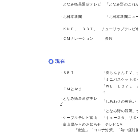
・となみ衛星通信テレビ
「となみ野のこれ
・北日本新聞
「北日本新聞ニュ
・ＫＮＢ、 ＢＢＴ、 チューリップテレビ
・ＣＭナレーション
多数
現在
・ＢＢＴ
「春らんまんＴＶ」
「ミニバスケットボ
「ＷＥ ＬＯＶＥ 
・ＦＭとやま
ィ
・となみ衛星通信テレ
「しあわせの黄色い
ビ
「となみ野の源流」
・ケーブルテレビ富山
「キュースタ」リポ
・富山県からのお知らせ テレビCM
「献血」「コロナ対策」「熱中症対策」